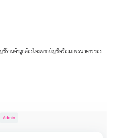
บัญชีร้านค้าถูกต้องไหมจากบัญชีหรือแอพธนาคารของ