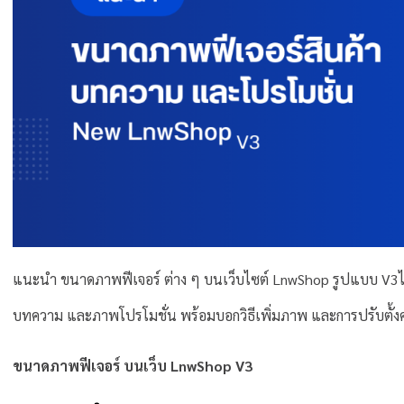
แนะนำ ขนาดภาพฟีเจอร์ ต่าง ๆ บนเว็บไซต์ LnwShop รูปแบบ V3ไม
บทความ และภาพโปรโมชั่น พร้อมบอกวิธีเพิ่มภาพ และการปรับตั้งค
ขนาดภาพฟีเจอร์ บนเว็บ LnwShop V3