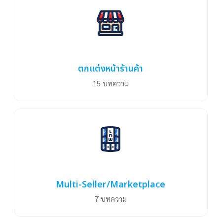
ตกแต่งหน้าร้านค้า
15 บทความ
Multi-Seller/Marketplace
7 บทความ