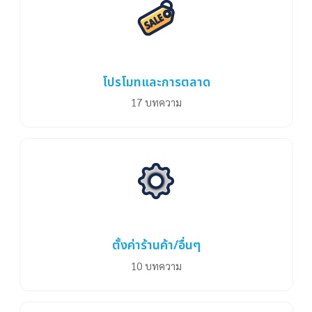
โปรโมทและการตลาด
17 บทความ
ตั้งค่าร้านค้า/อื่นๆ
10 บทความ