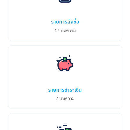
รายการสั่งซื้อ
17 บทความ
รายการชำระเงิน
7 บทความ