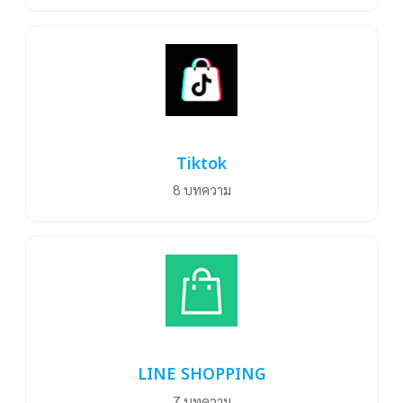
Tiktok
8 บทความ
LINE SHOPPING
7 บทความ