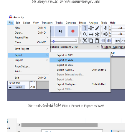
(4) เมื่อพูดเสร็จแล้ว ให้กดสี่เหลี่ยมเพื่อหยุดบันทึก
(5) การบันทึกไฟล์ ให้ใช้ File > Export > Export as WAV